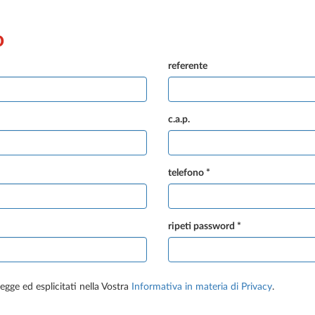
o
referente
c.a.p.
telefono *
ripeti password *
 legge ed esplicitati nella Vostra
Informativa in materia di Privacy
.